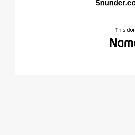
5nunder.c
This do